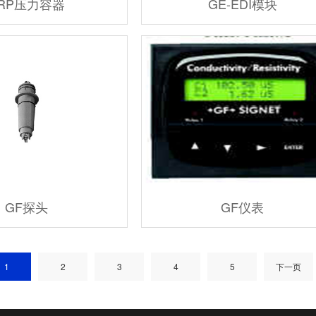
RP压力容器
GE-EDI模块
GF探头
GF仪表
1
2
3
4
5
下一页